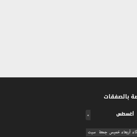
صة بالصفقات
أغسطس
»
ثاء
أربعاء
خميس
جمعة
سبت